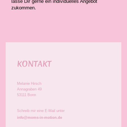
lasse Dir gerne ein individuelles Angebot
zukommen.
KONTAKT
Melanie Hirsch
Annagraben 49
53111
Bonn
Schreib mir eine E-Mail unter
info@moms-in-motion.de